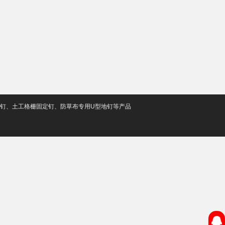
定钉、土工格栅固定钉、防草布专用U型地钉等产品