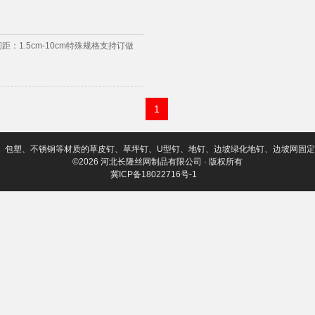
m间距：1.5cm-10cm特殊规格支持订做
1
、包塑、不锈钢等材质的草皮钉、草坪钉、U型钉、地钉、边坡绿化地钉、边坡网固
©2026 河北长隆丝网制品有限公司 · 版权所有
冀ICP备18022716号-1