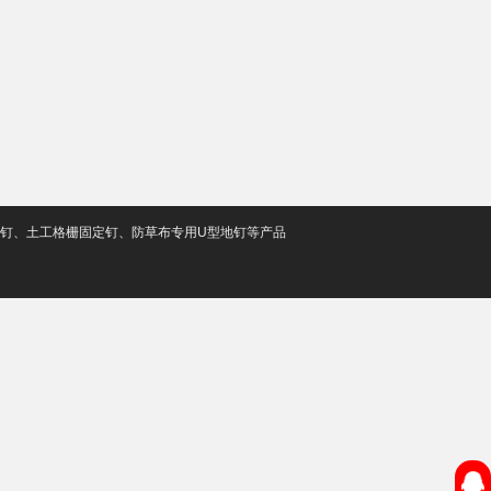
定钉、土工格栅固定钉、防草布专用U型地钉等产品