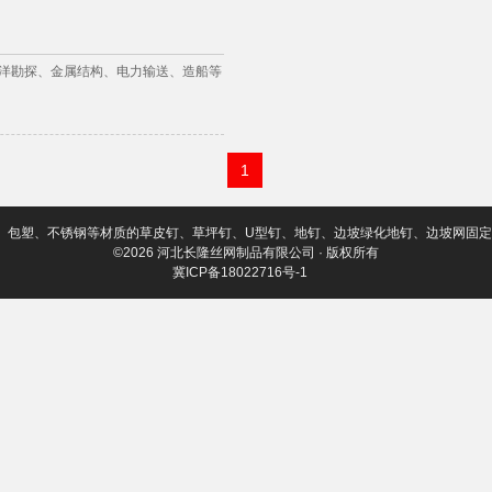
洋勘探、金属结构、电力输送、造船等
1
、包塑、不锈钢等材质的草皮钉、草坪钉、U型钉、地钉、边坡绿化地钉、边坡网固
©2026 河北长隆丝网制品有限公司 · 版权所有
冀ICP备18022716号-1