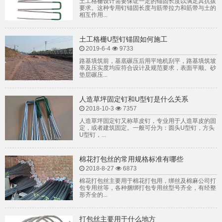
土工格栅设计需要保证一定的锚固长度以满足其抗拔
要求。这种专用钉锚固长度与筋带拉力和筋带与土的
相互作用...
土工格栅U型钉锚固如何施工
2019-6-4
9733
路基填筑前，基底碾压后用平地机刮平，路基填筑坡
率及压实度均应符合设计及规范要求，表面平顺。砂
垫层碾压...
人造草坪固定钉和U型钉是什么关系
2018-10-3
7357
人造草坪固定钉又称草皮钉，专业用于人造草皮的固
定，或者建筑固定。一般可分为：圆头U型钉，方头
U型钉，...
棉花打包丝的常用规格标准有哪些
2018-8-27
6873
棉花打包丝主要用于棉花打包用，绑丝及棉麻公司打
包专用丝等，各种捆绑打包专用丝型号齐全，有经整
形齐全的...
打包丝主要用于什么地方