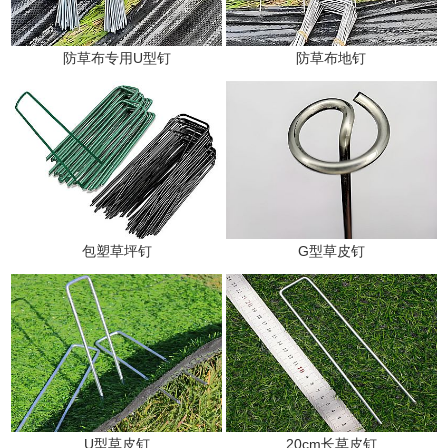
防草布专用U型钉
防草布地钉
包塑草坪钉
G型草皮钉
U型草皮钉
20cm长草皮钉