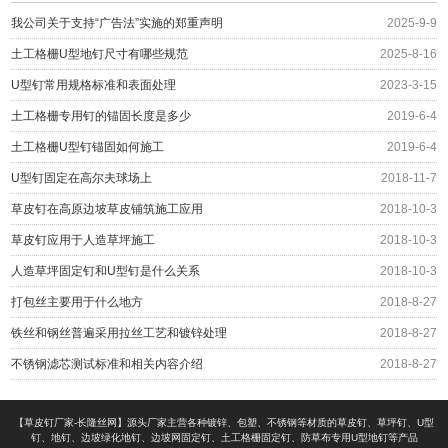
我公司关于支持“广告法”实施的郑重声明
2025-9-9
土工格栅U型地钉尺寸有哪些规范
2025-8-16
U型钉常用规格标准和表面处理
2023-3-15
土工格栅专用钉的锚固长度是多少
2019-6-4
土工格栅U型钉锚固如何施工
2019-6-4
U型钉固定在高尔夫球场上
2018-11-7
草皮钉在高原边坡草皮铺筑施工应用
2018-10-3
草皮钉应用于人造草坪施工
2018-10-3
人造草坪固定钉和U型钉是什么关系
2018-10-3
打包丝主要用于什么地方
2018-8-27
铁丝和钢丝普遍采用拉丝工艺和镀锌处理
2018-8-27
不锈钢滤芯测试标准和相关内容介绍
2018-8-27
【草皮钉厂家-长隆丝网】源头厂家主营各种镀锌、包塑、不锈钢等材质的草皮钉、草坪钉、U型
钉、地钉、边坡绿化地钉、边坡网固定钉、土工格栅固定钉、防草布专用U型地钉等产品