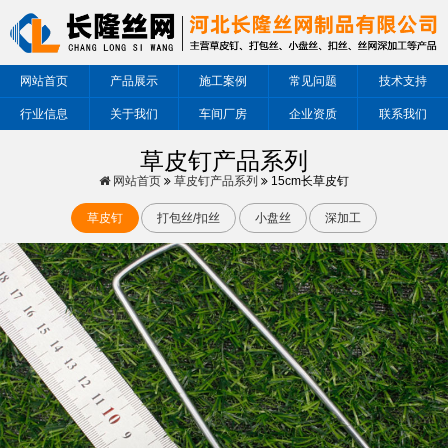
网站首页
产品展示
施工案例
常见问题
技术支持
行业信息
关于我们
车间厂房
企业资质
联系我们
草皮钉产品系列
网站首页
草皮钉产品系列
15cm长草皮钉
草皮钉
打包丝/扣丝
小盘丝
深加工