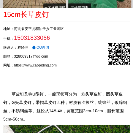
15cm长草皮钉
地址：河北省安平县程油子乡工业园区
15031833066
手机：
联系人：程经理
QQ咨询
邮箱：328069317@qq.com
网址：
https://www.caopiding.com
草皮钉
又称
U型钉
，一般形状可分为：
方头草皮钉
，
圆头草皮
钉
，G头草皮钉，带帽草皮钉四种；材质有冷拔丝，镀锌丝，镀锌钢
丝，不锈钢丝等。丝径从14#-4#，宽度范围2cm-10cm，腿长范围
5cm-50cm。