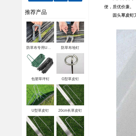
便，质优价廉。
推荐产品
圆头
草皮钉
防草布专用U型钉
防草布地钉
包塑草坪钉
G型草皮钉
U型草皮钉
20cm长草皮钉