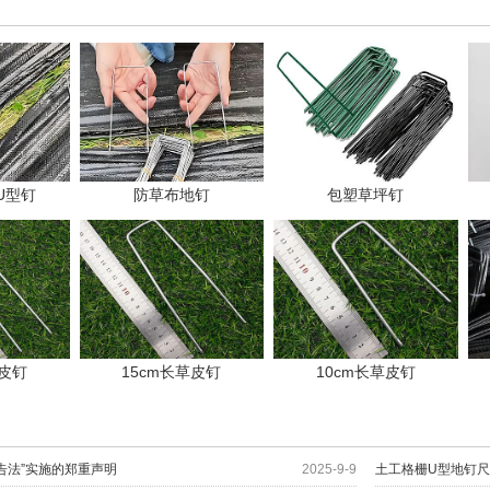
U型钉
防草布地钉
包塑草坪钉
草皮钉
15cm长草皮钉
10cm长草皮钉
告法”实施的郑重声明
2025-9-9
土工格栅U型地钉