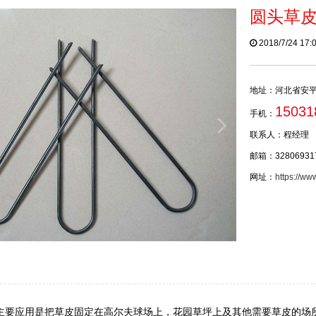
圆头草
2018/7/24 17
地址：河北省安
15031
手机：
联系人：程经理
邮箱：32806931
网址：
https://ww
主要应用是把草皮固定在高尔夫球场上，花园草坪上及其他需要草皮的场