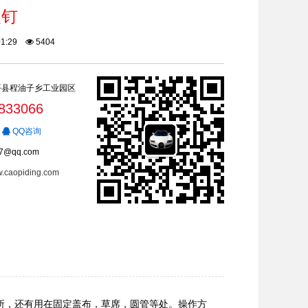
皮钉
:01:29
5404
平县程油子乡工业园区
833066
QQ咨询
7@qq.com
w.caopiding.com
所，还有用在固定盖布，草席，圆管等处。操作方