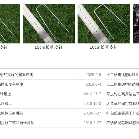
草皮钉
15cm长草皮钉
10cm长草皮钉
告法”实施的郑重声明
2025-9-9
土工格栅U型地钉
锚固长度是多少
2019-6-4
土工格栅U型钉锚
夫球场上
2018-11-7
草皮钉在高原边坡
草坪施工
2018-10-3
人造草坪固定钉和
规格标准有哪些
2018-8-27
打包丝主要用于什
用拉丝工艺和镀锌处理
2018-8-27
不锈钢滤芯测试标