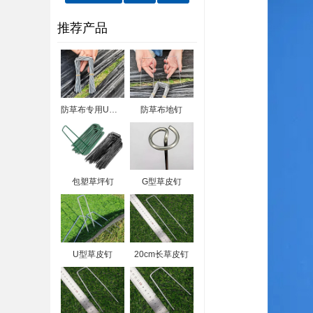
推荐产品
防草布专用U型钉
防草布地钉
包塑草坪钉
G型草皮钉
U型草皮钉
20cm长草皮钉