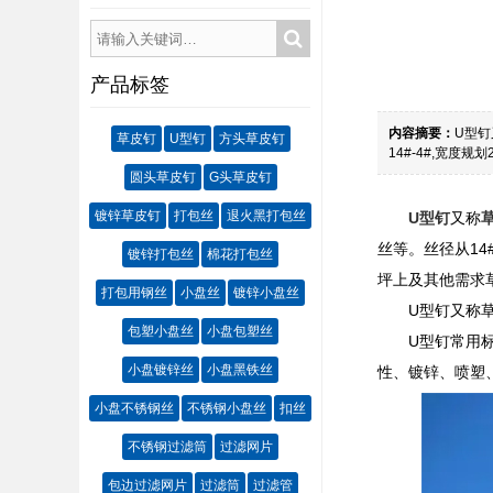
产品标签
内容摘要：
U型钉
草皮钉
U型钉
方头草皮钉
14#-4#,宽度规划2
圆头草皮钉
G头草皮钉
镀锌草皮钉
打包丝
退火黑打包丝
U型钉
又称
丝等。丝径从14#
镀锌打包丝
棉花打包丝
坪上及其他需求
打包用钢丝
小盘丝
镀锌小盘丝
U型钉又称
包塑小盘丝
小盘包塑丝
U型钉常用标准
小盘镀锌丝
小盘黑铁丝
性、镀锌、喷塑
小盘不锈钢丝
不锈钢小盘丝
扣丝
不锈钢过滤筒
过滤网片
包边过滤网片
过滤筒
过滤管