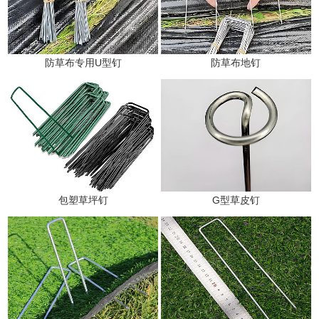
防草布专用U型钉
防草布地钉
包塑草坪钉
G型草皮钉