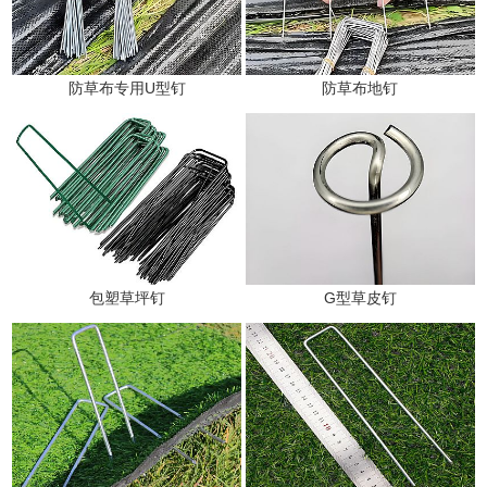
防草布专用U型钉
防草布地钉
包塑草坪钉
G型草皮钉