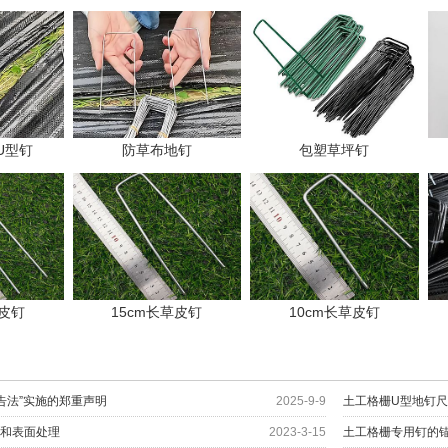
U型钉
防草布地钉
包塑草坪钉
草皮钉
15cm长草皮钉
10cm长草皮钉
告法”实施的郑重声明
2025-9-9
土工格栅U型地钉
准和表面处理
2023-3-15
土工格栅专用钉的