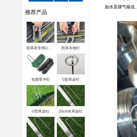
如水及煤气输送
推荐产品
防草布专用U型钉
防草布地钉
包塑草坪钉
G型草皮钉
U型草皮钉
20cm长草皮钉