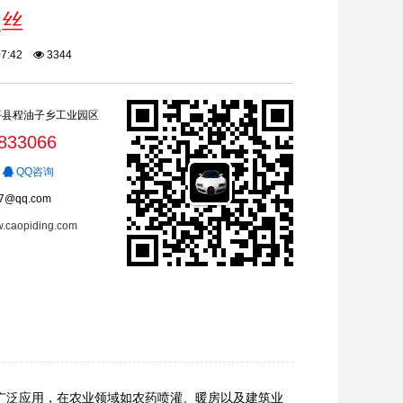
盘丝
:07:42
3344
平县程油子乡工业园区
833066
QQ咨询
7@qq.com
w.caopiding.com
广泛应用，在农业领域如农药喷灌、暖房以及建筑业