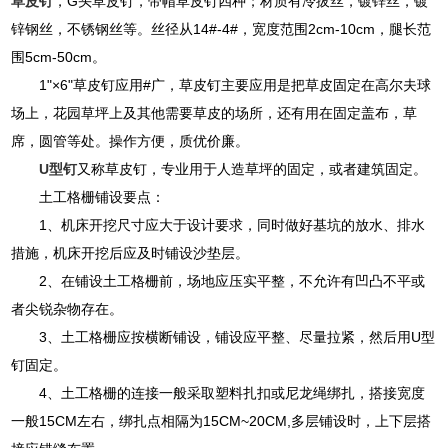
草皮钉
，G头草皮钉，带帽草皮钉四种；材质有冷拔丝，镀锌丝，镀
锌钢丝，不锈钢丝等。丝径从14#-4#，宽度范围2cm-10cm，腿长范
围5cm-50cm。
1"×6"草皮钉应用#广，草皮钉主要应用是把草皮固定在高尔夫球
场上，花园草坪上及其他需要草皮的场所，还有用在固定盖布，草
席，圆管等处。操作方便，质优价廉。
U型钉
又称草皮钉，专业用于人造草坪的固定，或者建筑固定。
土工格栅铺设要点：
1、机床开挖尺寸应大于设计要求，同时做好基坑的放水、排水
措施，机床开挖后应及时铺设沙垫层。
2、在铺设土工格栅前，场地应压实平整，不允许有凹凸不平或
者尖锐杂物存在。
3、土工格栅应按横断铺设，铺设应平整、尽量拉紧，然后用U型
钉固定。
4、土工格栅的连接一般采取塑料扎扣或尼龙绳绑扎，搭接宽度
一般15CM左右，绑扎点相隔为15CM~20CM,多层铺设时，上下层搭