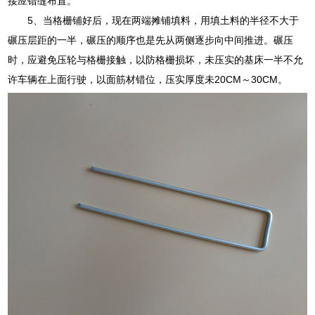
接应错缝布置。
5、当格栅铺好后，现在两端摊铺填料，用填土料的半径不大于
碾压层距的一半，碾压的顺序也是先从两侧逐步向中间推进。碾压
时，应避免压轮与格栅接触，以防格栅损坏，未压实的基床一半不允
许车辆在上面行驶，以面筋材错位，压实厚度未20CM～30CM。