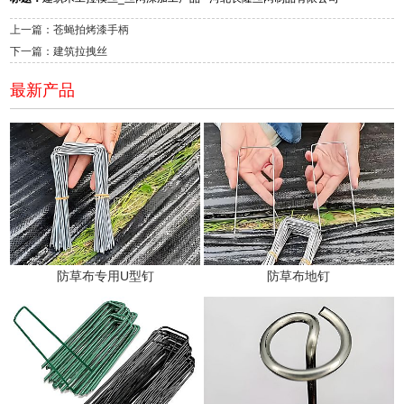
上一篇：苍蝇拍烤漆手柄
下一篇：建筑拉拽丝
最新产品
防草布专用U型钉
防草布地钉