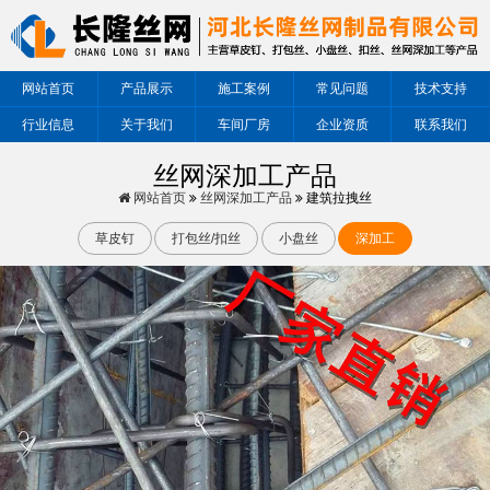
网站首页
产品展示
施工案例
常见问题
技术支持
行业信息
关于我们
车间厂房
企业资质
联系我们
丝网深加工产品
网站首页
丝网深加工产品
建筑拉拽丝
草皮钉
打包丝/扣丝
小盘丝
深加工